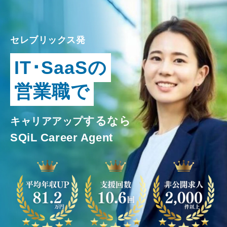
セレブリックス発
IT･SaaSの
営業職で
するなら
キャリアアップ
SQiL
Career Agent