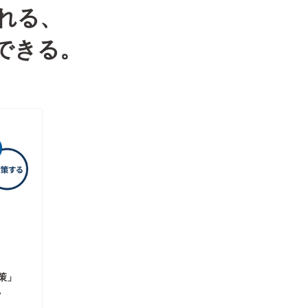
れる、
できる。
策」
。