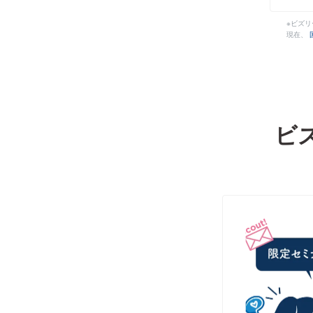
※ビズ
現在、
ビ