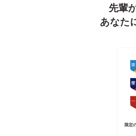
先輩
あなた
限定