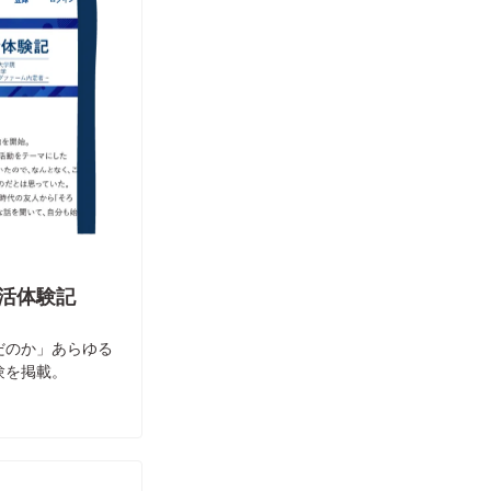
活体験記
だのか」あらゆる
験を掲載。